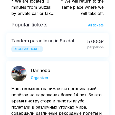
* We are located 10
* We will return to the
minutes from Suzdal
same place where we
by private car or taxi.
will take off.
The meeting point is
Popular tickets
All tickets
the village of Maloe
Boriskovo
Tandem paragliding in Suzdal
5 000₽
per person
REGULAR TICKET
Darinebo
Organizer
Наша команда занимается организацией
полётов на парапланах более 14 лет. За это
время инструктора и пилоты клуба
полетали в различных уголках мира,
совершили различные рекордные полёты и