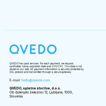
QVEDO has paid services. For each payment, we request:
cardholder name, expiration date and CVV/CVC. This data is not
stored on our side. All payment information is securely protected by
SSL protocol and transmitted through a secure gateway.
E-mail
:
hello@qvedo.com
QVEDO, spletne storitve, d.o.o.
Ob dolenjski železnici 12, Ljubljana, 1000,
Slovenia