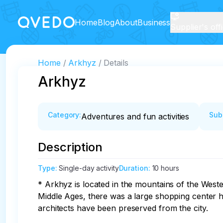
Home
Blog
About
Business
Supplier's off
Home
Arkhyz
Details
Arkhyz
Category
:
Sub
Adventures and fun activities
Description
Type
:
Single-day activity
Duration
:
10 hours
* Arkhyz is located in the mountains of the Weste
Middle Ages, there was a large shopping center h
architects have been preserved from the city. 
