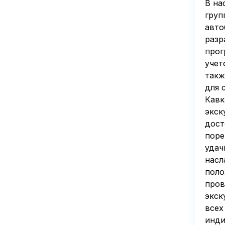
В на
груп
авто
разр
прог
учет
такж
для 
Кавк
экск
дост
поре
удач
насл
поло
пров
экск
всех
инди