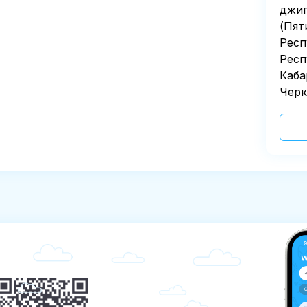
джип
(Пят
Респ
Респ
Каба
Черк