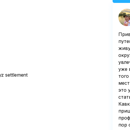
Прив
путе
живу
окру
увле
уже 
yz settlement
того
мест
это 
стат
Кавк
приш
проф
пор 