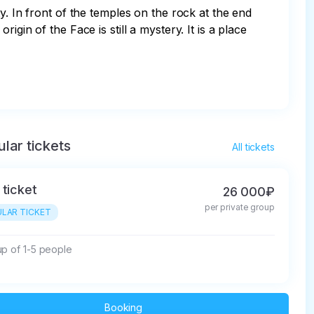
y. In front of the temples on the rock at the end 
gin of the Face is still a mystery. It is a place 
lar tickets
All tickets
 ticket
26 000₽
per private group
LAR TICKET
up of 1-5 people
Booking