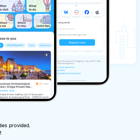
ties provided.
!