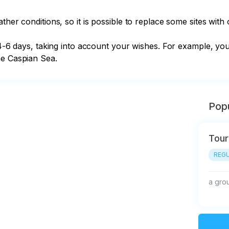
her conditions, so it is possible to replace some sites with o
r 4-6 days, taking into account your wishes. For example, you
he Caspian Sea.
Popu
Tour
REGU
a gro