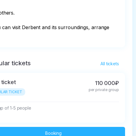
thers.

 can visit Derbent and its surroundings, arrange 
lar tickets
All tickets
 ticket
110 000₽
per private group
LAR TICKET
up of 1-5 people
Booking