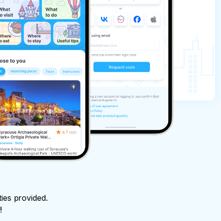
ties provided.
!