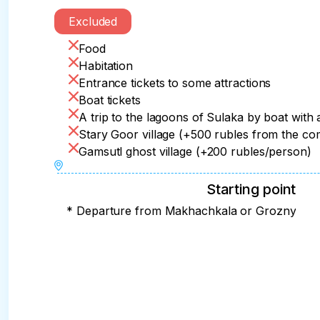
• Lunch (additional charge)

• Stary Goor village

• Return to the hotel and dinner (additional ch
• Gunibskaya HPP

Excluded
• Troll languages. We're seeing off the sunset 
• Return (by agreement)
• Tea party

Food
• Return to the hotel and dinner (additional ch
Habitation
Entrance tickets to some attractions
Boat tickets
A trip to the lagoons of Sulaka by boat with
Stary Goor village (+500 rubles from the c
Gamsutl ghost village (+200 rubles/person)
Starting point
* Departure from Makhachkala or Grozny