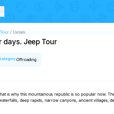
ice
 Tour
Details
 days. Jeep Tour
category
:
Offroading
hat is why this mountainous republic is so popular now. The
terfalls, deep rapids, narrow canyons, ancient villages, deli