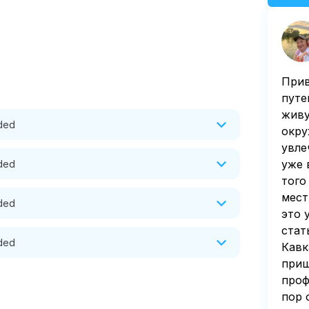
Прив
путе
живу
uded
окру
увле
уже 
uded
того
 tea party

мест
uded
это 
стат
uded
Кавк
ther conditions

the guest house
приш
проф
пор 