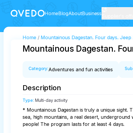
Home
Blog
About
Business
Supplier's off
Home
Mountainous Dagestan. Four days. Jeep
Mountainous Dagestan. Four
Category
:
Sub
Adventures and fun activities
Description
Type
:
Multi-day activity
* Mountainous Dagestan is truly a unique sight. T
sea, high mountains, a real desert, underground wa
people! The program lasts for at least 4 days.
