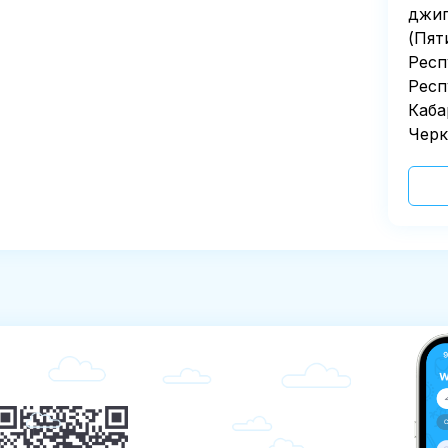
джип
(Пят
Респ
Респ
Каба
Черк