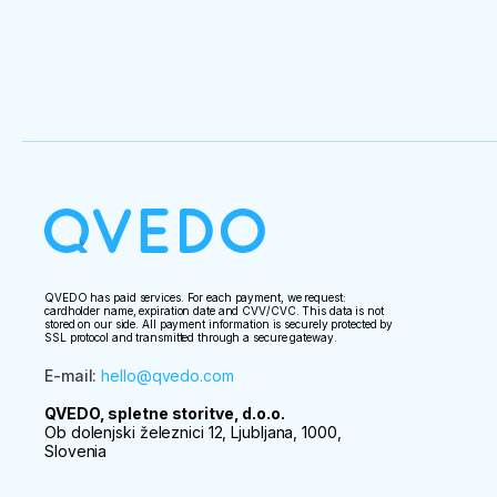
QVEDO has paid services. For each payment, we request:
cardholder name, expiration date and CVV/CVC. This data is not
stored on our side. All payment information is securely protected by
SSL protocol and transmitted through a secure gateway.
E-mail
:
hello@qvedo.com
QVEDO, spletne storitve, d.o.o.
Ob dolenjski železnici 12, Ljubljana, 1000,
Slovenia