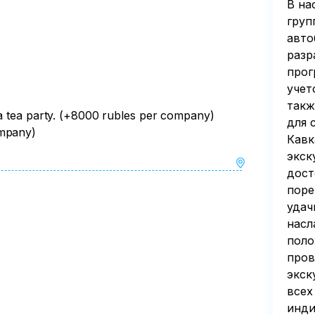
В на
arge)
груп
here

авто
разр
arge)
прог
учет
такж
 a tea party. (+8000 rubles per company)
для 
ompany)
Кавк
экск
дост
поре
удач
насл
поло
пров
экск
всех
инди