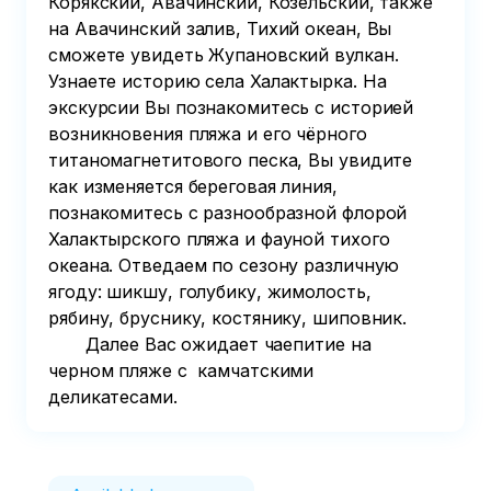
Корякский, Авачинский, Козельский, также 
на Авачинский залив, Тихий океан, Вы 
сможете увидеть Жупановский вулкан. 
Узнаете историю села Халактырка. На 
экскурсии Вы познакомитесь с историей 
возникновения пляжа и его чёрного 
титаномагнетитового песка, Вы увидите 
как изменяется береговая линия, 
познакомитесь с разнообразной флорой 
Халактырского пляжа и фауной тихого 
океана. Отведаем по сезону различную 
ягоду: шикшу, голубику, жимолость, 
рябину, бруснику, костянику, шиповник.

       Далее Вас ожидает чаепитие на 
черном пляже с  камчатскими 
деликатесами.