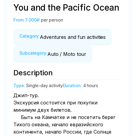
You and the Pacific Ocean
From
7 000₽
per person
Category
:
Adventures and fun activities
Subcategory
:
Auto / Moto tour
Description
Type
:
Single-day activity
Duration
:
4 hours
Джип-тур. 

Экскурсия состоится при покупки 
минимум двух билетов.

     Быть на Камчатке и не посетить берег 
Тихого океана, начало евразийского 
континента, начало России, где Солнце 