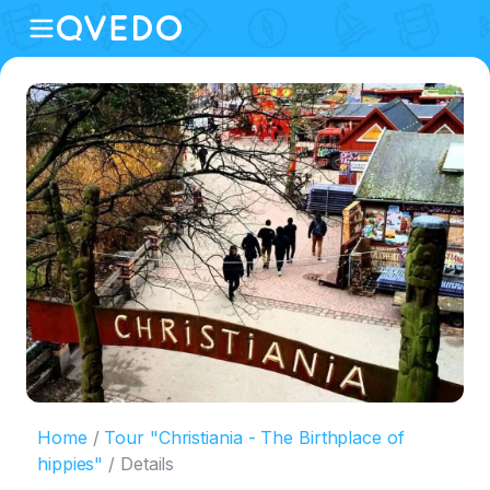
Home
Tour "Christiania - The Birthplace of
hippies"
Details