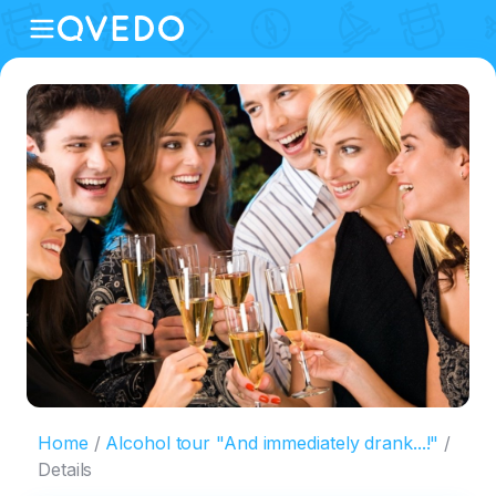
Home
Alcohol tour "And immediately drank...!"
Details