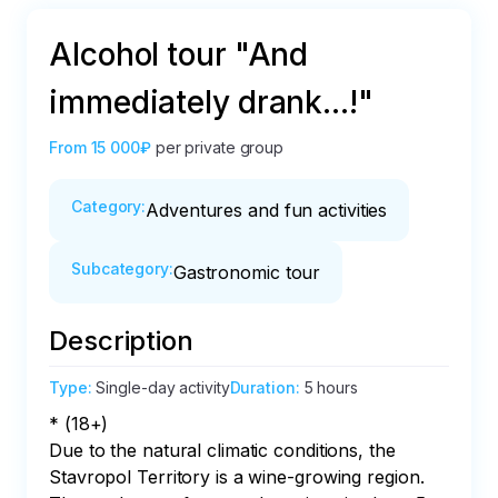
Alcohol tour "And
immediately drank...!"
From
15 000₽
per private group
Category
:
Adventures and fun activities
Subcategory
:
Gastronomic tour
Description
Type
:
Single-day activity
Duration
:
5 hours
* (18+)

Due to the natural climatic conditions, the 
Stavropol Territory is a wine-growing region. 