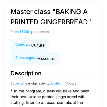
Master class "BAKING A
PRINTED GINGERBREAD"
From
1 500₽
per person
Category
:
Culture
Subcategory
:
Museums
Description
Type
:
Single-day activity
Duration
:
1 hours
* In the program, guests will bake and paint 
their own unique printed gingerbread with 
stuffing, listen to an excursion about the 