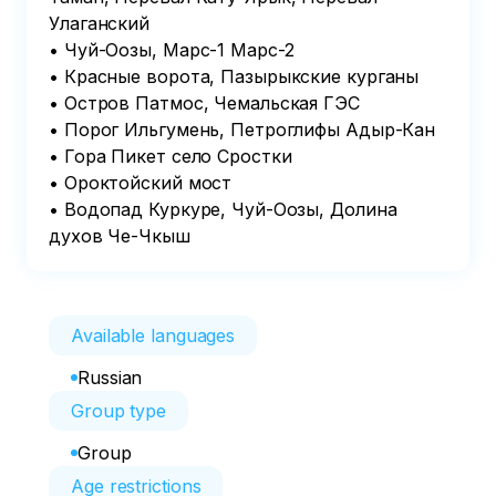
Улаганский 

• Чуй-Оозы, Марс-1 Марс-2 

• Красные ворота, Пазырыкские курганы 

• Остров Патмос, Чемальская ГЭС

• Порог Ильгумень, Петроглифы Адыр-Кан 

• Гора Пикет село Сростки

• Ороктойский мост

• Водопад Куркуре, Чуй-Оозы, Долина 
духов Че-Чкыш
Available languages
Russian
Group type
Group
Age restrictions