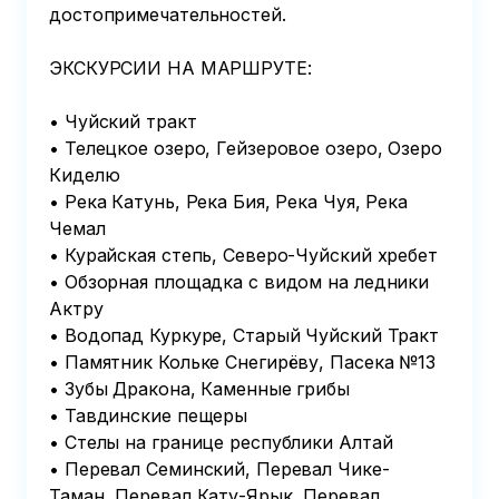
достопримечательностей.

ЭКСКУРСИИ НА МАРШРУТЕ:

• Чуйский тракт

• Телецкое озеро, Гейзеровое озеро, Озеро 
Киделю 

• Река Катунь, Река Бия, Река Чуя, Река 
Чемал

• Курайская степь, Северо-Чуйский хребет

• Обзорная площадка с видом на ледники 
Актру

• Водопад Куркуре, Старый Чуйский Тракт 

• Памятник Кольке Снегирёву, Пасека №13

• Зубы Дракона, Каменные грибы

• Тавдинские пещеры

• Стелы на границе республики Алтай

• Перевал Семинский, Перевал Чике-
Таман, Перевал Кату-Ярык, Перевал 