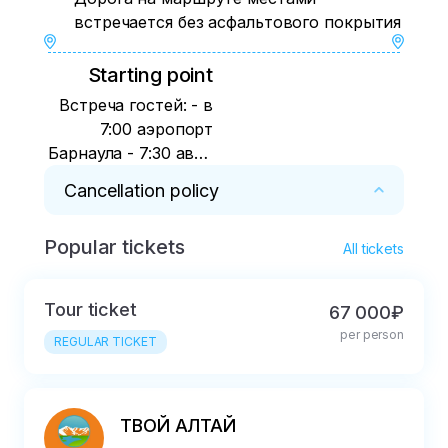
встречается без асфальтового покрытия
Starting point
Встреча гостей: - в
7:00 аэропорт
Барнаула - 7:30 авто
и ж/д вокзал
Cancellation policy
Барнаула - 8:00
возле ТЦ «Пассаж»
Popular tickets
Вы можете вернуть оплату, если до 
(г. Барнаул пр.
All tickets
путешествия осталось не менее 14 дней
Ленина, 2 Б) -
аэропорт Горно-
Tour ticket
67 000₽
Алтайска 12:30
per person
REGULAR TICKET
(гости,
прилетающие в
Горно-Алтайск не
попадают на
ТВОЙ АЛТАЙ
экскурсии в с.