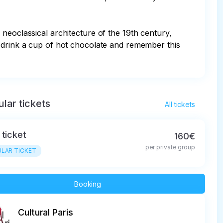
neoclassical architecture of the 19th century, 
, drink a cup of hot chocolate and remember this 
lar tickets
All tickets
 ticket
160€
per private group
LAR TICKET
Booking
Cultural Paris