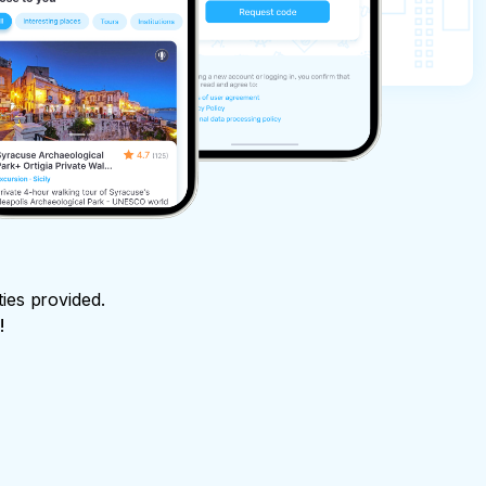
ties provided.
!