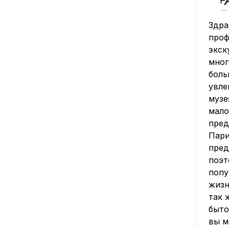
Здра
проф
экск
мног
боль
увле
музе
мало
пред
Пари
пред
поэт
попу
жизн
так 
быто
вы м