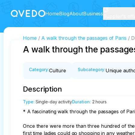
Home
Blog
About
Business
Supplier's off
Home
A walk through the passages of Paris
D
A walk through the passages
Category
:
Subcategory
:
Culture
Unique autho
Description
Type
:
Single-day activity
Duration
:
2 hours
* A fascinating walk through the passages of Pari
Once there were more than three hundred of them,
first time ladies could go shopping in any weather