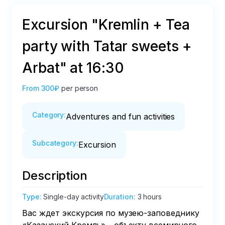
Еxcursion "Kremlin + Tea
party with Tatar sweets +
Arbat" at 16:30
From
300₽
per person
Category
:
Adventures and fun activities
Subcategory
:
Excursion
Description
Type
:
Single-day activity
Duration
:
3 hours
Вас ждет экскурсия по музею-заповеднику 