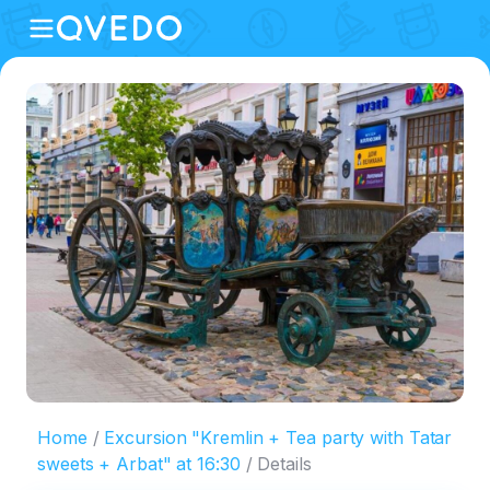
Home
Еxcursion "Kremlin + Tea party with Tatar
sweets + Arbat" at 16:30
Details