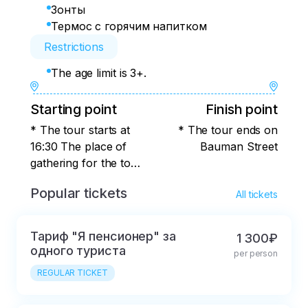
Зонты
Термос с горячим напитком
Restrictions
The age limit is 3+.
Starting point
Finish point
* The tour starts at
* The tour ends on
16:30 The place of
Bauman Street
gathering for the tour:
near the central
Popular tickets
All tickets
entrance to the
Kremlin at the
monument to Musa
Тариф "Я пенсионер" за
1 300₽
Jalil (the main
одного туриста
per person
entrance through the
REGULAR TICKET
Spasskaya Tower)