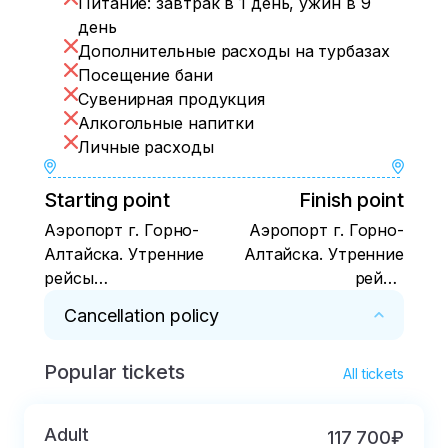
Питание: завтрак в 1 день, ужин в 9
день
Дополнительные расходы на турбазах
Посещение бани
Сувенирная продукция
Алкогольные напитки
Личные расходы
Starting point
Finish point
Аэропорт г. Горно-
Аэропорт г. Горно-
Алтайска. Утренние
Алтайска. Утренние
рейсы
рейсы
авиакомпаний S7 и
авиакомпаний S7 и
Cancellation policy
Аэрофлот
Аэрофлот
Popular tickets
Возврат в случае отмены:

All tickets
- в срок от 30 до 15 дней до начала тура – 
25% от стоимости тура

Adult
117 700₽
- в срок от 15 до 4 дней до начала тура – 