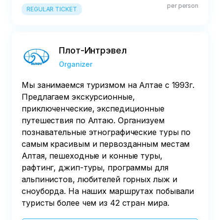
per person
50% от стоимости тура

REGULAR TICKET
- в срок менее 4 дней до начала тура – 
70% от стоимости тура
Плот-Интрэвел
Organizer
Мы занимаемся туризмом на Алтае с 1993г.
Предлагаем экскурсионные,
приключенческие, экспедиционные
путешествия по Алтаю. Организуем
познавательные этнографические туры по
самым красивым и первозданным местам
Алтая, пешеходные и конные туры,
рафтинг, джип-туры, программы для
альпинистов, любителей горных лыж и
сноуборда. На наших маршрутах побывали
туристы более чем из 42 стран мира.