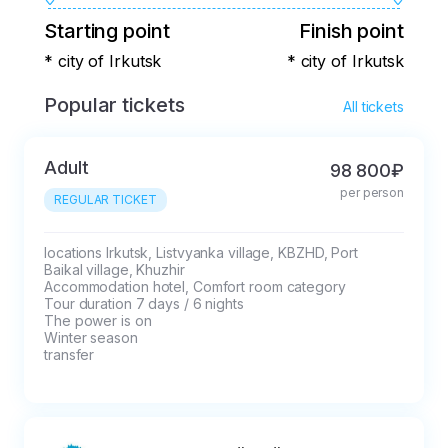
Starting point
Finish point
* city of Irkutsk
* city of Irkutsk
Popular tickets
All tickets
Adult
98 800₽
per person
REGULAR TICKET
locations Irkutsk, Listvyanka village, KBZHD, Port 
Baikal village, Khuzhir

Accommodation hotel, Comfort room category

Tour duration 7 days / 6 nights

The power is on

Winter season

transfer