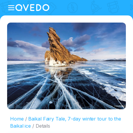
Home
Baikal Fairy Tale, 7-day winter tour to the
Baikal ice
Details