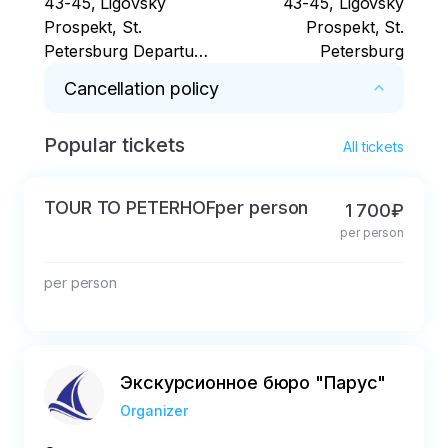
43-45, Ligovsky
43-45, Ligovsky
Prospekt, St.
Prospekt, St.
Petersburg Departure
Petersburg
time: 12:00
Cancellation policy
Popular tickets
Free cancellation 24 hours in advance
All tickets
TOUR TO PETERHOFper person
1 700₽
per person
per person
Экскурсионное бюро "Парус"
Organizer