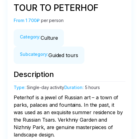
TOUR TO PETERHOF
From
1 700₽
per person
Category
:
Culture
Subcategory
:
Guided tours
Description
Type
:
Single-day activity
Duration
:
5 hours
Peterhof is a jewel of Russian art – a town of 
parks, palaces and fountains. In the past, it 
was used as an exquisite summer residence by 
the Russian Tsars. Verkhniy Garden and 
Nizhniy Park, are genuine masterpieces of 
landscape design.
