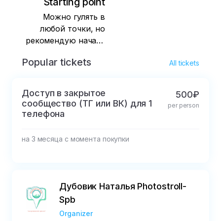
Starting point
Можно гулять в
любой точки, но
рекомендую начать
с Петропавловской
Popular tickets
All tickets
крепости.
Доступ в закрытое
500₽
сообщество (ТГ или ВК) для 1
per person
телефона
на 3 месяца с момента покупки
Дубовик Наталья Photostroll-
Spb
Organizer