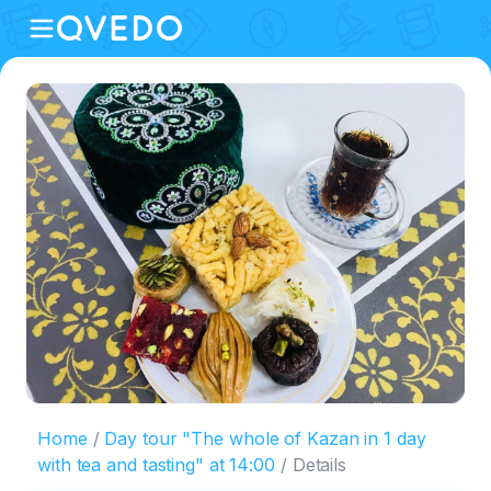
Home
Day tour "The whole of Kazan in 1 day
with tea and tasting" at 14:00
Details