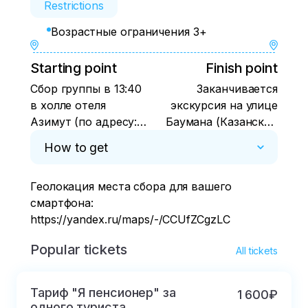
Restrictions
Возрастные ограничения 3+
Starting point
Finish point
Сбор группы в 13:40
Заканчивается
в холле отеля
экскурсия на улице
Азимут (по адресу:
Баумана (Казанский
Право-Булачная,
Арбат) возле Часов
How to get
43/1) в стеклянном
в 19:30
офисе напротив
Геолокация места сбора для вашего 
ресепшена отеля.
смартфона: 
https://yandex.ru/maps/-/CCUfZCgzLC
Popular tickets
All tickets
Тариф "Я пенсионер" за
1 600₽
одного туриста