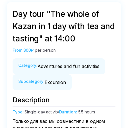
Day tour "The whole of
Kazan in 1 day with tea and
tasting" at 14:00
From
300₽
per person
Category
:
Adventures and fun activities
Subcategory
:
Excursion
Description
Type
:
Single-day activity
Duration
:
5.5 hours
Только для вас мы совместили в одном 