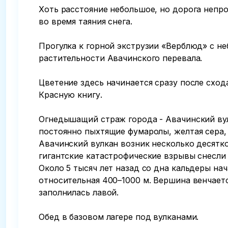
Хоть расстояние небольшое, но дорога непро
во время таяния снега.

Прогулка к горной экструзии «Верблюд» с не
растительности Авачинского перевала.

Цветение здесь начинается сразу после сход
Красную книгу. 

Огнедышащий страж города - Авачинский вулк
постоянно пыхтящие фумаролы, желтая сера, к
Авачинский вулкан возник несколько десятко
гигантские катастрофические взрывы снесли 
Около 5 тысяч лет назад со дна кальдеры на
относительная 400–1000 м. Вершина венчаетс
заполнилась лавой. 

Обед в базовом лагере под вулканами. 
