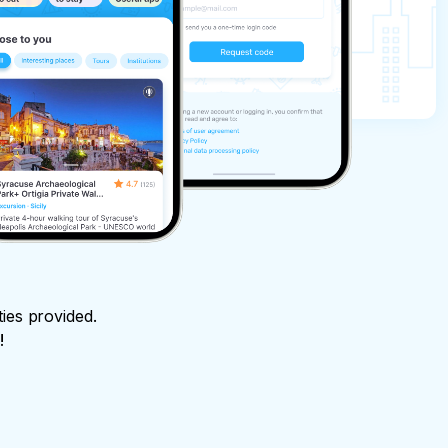
ties provided.
!