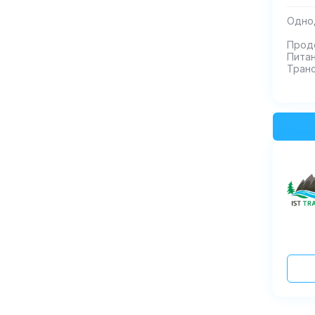
Однод
Продо
Питан
Транс