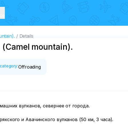
ice
ntain).
Details
o (Camel mountain).
category
:
Offroading
ашних вулканов, севернее от города.

ского и Авачинского вулканов (50 км, 3 часа). 
