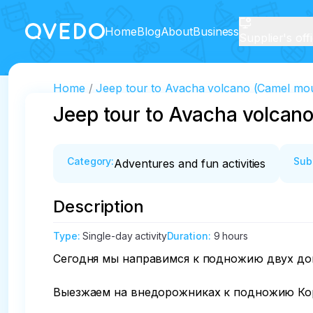
Home
Blog
About
Business
Supplier's off
Home
Jeep tour to Avacha volcano (Camel mou
Jeep tour to Avacha volcan
Category
:
Sub
Adventures and fun activities
Description
Type
:
Single-day activity
Duration
:
9 hours
Сегодня мы направимся к подножию двух дом
Выезжаем на внедорожниках к подножию Коряк