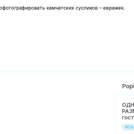
офотографировать камчатских сусликов – евражек.

Popu
ОДН
РАЗ
гост
REGU