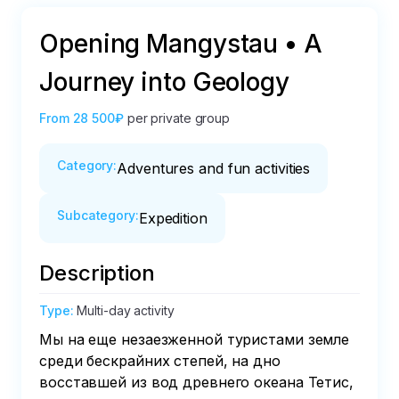
Opening Mangystau • A
Journey into Geology
From
28 500₽
per private group
Category
:
Adventures and fun activities
Subcategory
:
Expedition
Description
Type
:
Multi-day activity
Мы на еще незаезженной туристами земле 
среди бескрайних степей, на дно 
восставшей из вод древнего океана Тетис, 