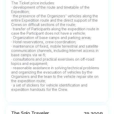
The Ticket price includes:

выдачей подтверждающего сертификата.
руб., а потом едем
· development of the route and timetable of the 
на машине тысячу
Expedition; 

· the presence of the Organizers' vehicles along the 
километров по
entire Expedition route and the direct support of the 
бескрайнему дну
Crews on difficult sections of the route; 

древнего океана
· transfer of Participants along the expedition route in 
case the Participant does not have a vehicle;

Тетис.
· Organization of base camps and parking areas; 

· Hotel reservations, crew coordination;

· maintenance of fixed, mobile terrestrial and satellite 
communication channels, including Internet access in 
base camps via wi-fi;

· consultations and practical exercises on off-road 
topics and equipment;

· reasonable assistance in solving technical problems 
and organizing the evacuation of vehicles by the 
Organizers and the team to the vehicle repair site on 
the expedition route;

· a set of stickers for vehicle identification and 
expedition handouts for the Crew.
The Solo Traveler
79 300₽