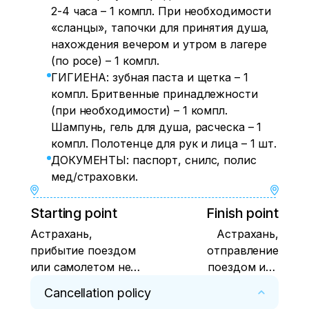
2-4 часа – 1 компл. При необходимости
«сланцы», тапочки для принятия душа,
нахождения вечером и утром в лагере
(по росе) – 1 компл.
ГИГИЕНА: зубная паста и щетка – 1
компл. Бритвенные принадлежности
(при необходимости) – 1 компл.
Шампунь, гель для душа, расческа – 1
компл. Полотенце для рук и лица – 1 шт.
ДОКУМЕНТЫ: паспорт, снилс, полис
мед/страховки.
Starting point
Finish point
Астрахань,
Астрахань,
прибытие поездом
отправление
или самолетом не
поездом или
позже 9 утра В
самолетом не
Cancellation policy
областной город
раньше 22 часов