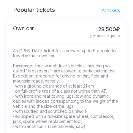
Актау, центр
Popular tickets
В случае отмены бронирования за 43 и 
полуострова
All tickets
более дней до начала тура осуществляется 
Мангышлак, прямой
полный возврат предоплаты за вычетом 
рейс из Москвы
Own car
28 500₽
фактически понесенных расходов в 
бывает только по
per private group
размере 15% от полной стоимости тура. 

пятницам, билет на
В случае отмены бронирования в срок 42 и 
который стоит 24
An OPEN-DATE ticket for a crew of up to 6 people to 
менее дней до начала тура предоплата не 
тыс. руб. В иные дни
travel in their own car.

возвращается. 

нужно лететь с
Passenger four-wheel drive vehicles, including so-
Замена участника путешествия возможна 
пересадкой за 25
called "crossovers", are allowed to participate in the 
не позднее 5 дней до начала тура. 

тыс. руб. и
Expedition, prepared for driving on dirt, field and 
Если тур не может состояться в силу 
mountain roads, namely:

болтаться по
· with a ground clearance of at least 21 cm; 

обстоятельств не зависящих от обоих 
аэропортам целые
· on full-profile tires of a class not worse than AT; 

сторон (ограничения по передвижению и/
сутки. А из Питера
· with front and rear towing lugs, tow and dynamic 
cables with jackles corresponding to the weight of the 
или пересечению границ, пандемия, 
прямых рейсов
vehicle and the size of the lugs;

ограничения МЧС по метеоусловиям и т.п.) 
вообще нет.
· with scuffed and scratched paintwork; 

денежные средства в полном размере 
· equipped with a full-size spare wheel, compressor, 
Поэтому мы летим в
jack, spare wheel replacement tool;

переносится без штрафов и компенсаций 
Астрахань прямым
· with trench tools (axe, shovels, saw).

сторонам на другие согласованные даты с 
рейсом за 5 тыс.