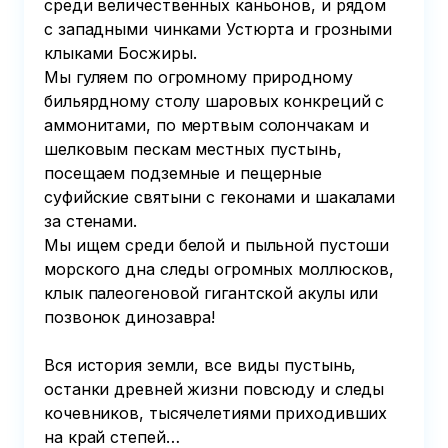
среди величественных каньонов, и рядом 
с западными чинками Устюрта и грозными 
клыками Босжиры.

Мы гуляем по огромному природному 
бильярдному столу шаровых конкреций с 
аммонитами, по мертвым солончакам и 
шелковым пескам местных пустынь, 
посещаем подземные и пещерные 
суфийские святыни с геконами и шакалами 
за стенами.

Мы ищем среди белой и пыльной пустоши 
морского дна следы огромных моллюсков, 
клык палеогеновой гигантской акулы или 
позвонок динозавра!

Вся история земли, все виды пустынь, 
останки древней жизни повсюду и следы 
кочевников, тысячелетиями приходивших 
на край степей…
