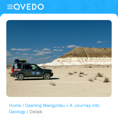
Home
Opening Mangystau • A Journey into
Geology
Details