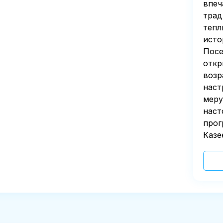
впеч
трад
тепл
исто
Посе
откр
возр
наст
меру
наст
прог
Казе