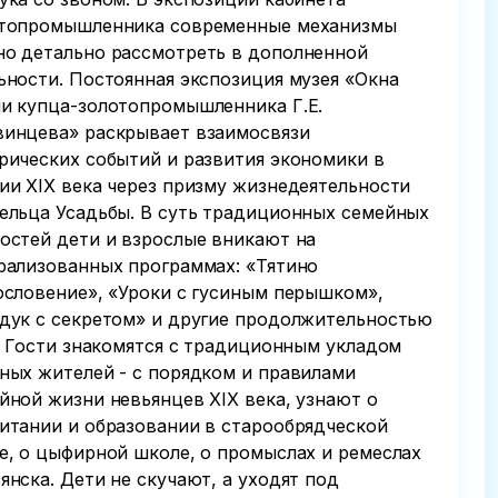
топромышленника современные механизмы
о детально рассмотреть в дополненной
ьности. Постоянная экспозиция музея «Окна
и купца-золотопромышленника Г.Е.
инцева» раскрывает взаимосвязи
рических событий и развития экономики в
ии XIX века через призму жизнедеятельности
ельца Усадьбы. В суть традиционных семейных
остей дети и взрослые вникают на
рализованных программах: «Тятино
ословение», «Уроки с гусиным перышком»,
дук с секретом» и другие продолжительностью
ч. Гости знакомятся с традиционным укладом
ных жителей - с порядком и правилами
йной жизни невьянцев XIX века, узнают о
итании и образовании в старообрядческой
е, о цыфирной школе, о промыслах и ремеслах
янска. Дети не скучают, а уходят под