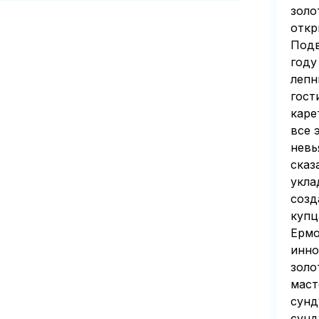
золо
the excursion program.
откр
Подв
году
лепн
гост
каре
все 
невь
сказ
укла
созд
купц
Ермо
инно
золо
маст
сунд
сунд