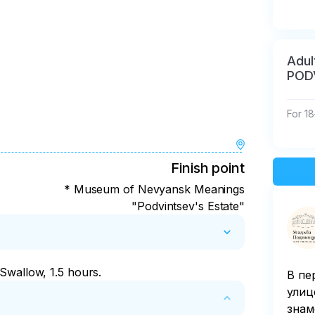
Adul
POD
For 1
Finish point
* Museum of Nevyansk Meanings
"Podvintsev's Estate"
Swallow, 1.5 hours.
В пе
улиц
знам