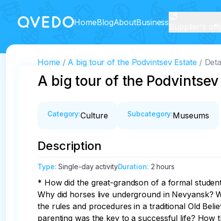
Home
Blog
About
Business
Supplier's off
Home
A big tour of the Podvintsev Estate
Deta
A big tour of the Podvintsev
Category
:
Subcategory
:
Culture
Museums
Description
Type
:
Single-day activity
Duration
:
2 hours
* How did the great-grandson of a formal student
Why did horses live underground in Nevyansk? Wh
the rules and procedures in a traditional Old Bel
parenting was the key to a successful life? How th