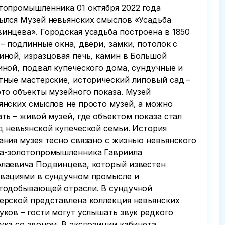
топромышленника 01 октября 2022 года
ылся Музей невьянских смыслов «Усадьба
инцева». Городская усадьба построена в 1850
 – подлинные окна, двери, замки, потолок с
иной, изразцовая печь, камин в Большой
иной, подвал купеческого дома, сундучные и
тные мастерские, исторический липовый сад –
это объекты музейного показа. Музей
янских смыслов не просто музей, а можно
ать – живой музей, где объектом показа стал
д невьянской купеческой семьи. История
ания музея тесно связано с жизнью невьянского
а-золотопромышленника Гавриила
лаевича Подвинцева, который известен
вациями в сундучном промысле и
тодобывающей отрасли. В сундучной
ерской представлена коллекция невьянских
уков – гости могут услышать звук редкого
ука со звоном. В экспозиции кабинета