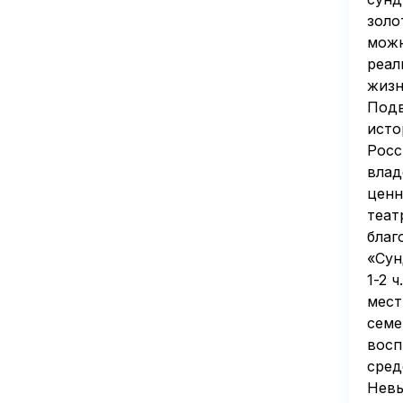
золо
можн
реал
жизн
Подв
исто
Росс
влад
ценн
теат
благ
«Сун
1-2 
мест
семе
восп
сред
Невь