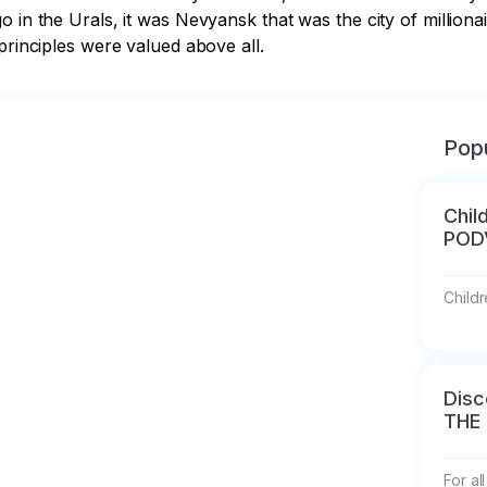
 in the Urals, it was Nevyansk that was the city of millionai
principles were valued above all.
Popu
Chil
POD
Childr
Disc
THE
For al