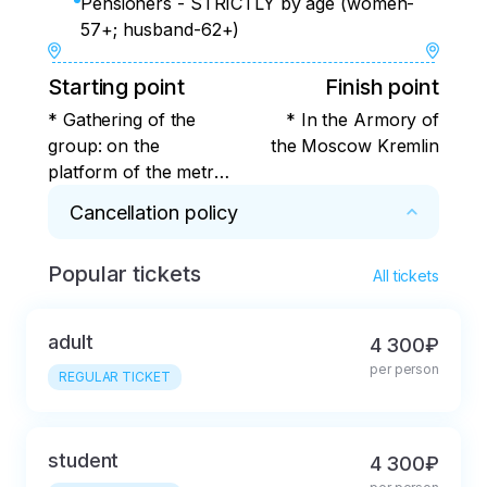
Pensioners - STRICTLY by age (women-
57+; husband-62+)
Starting point
Finish point
* Gathering of the
* In the Armory of
group: on the
the Moscow Kremlin
platform of the metro
station "Revolution
Cancellation policy
Square" in the center
of the platform at the
Popular tickets
* In case of refusal more than 24 hours in 
big screen. The guide
All tickets
advance, a full refund.
greets the group with
a sign "MY DEAR
adult
4 300₽
CAPITAL".
per person
REGULAR TICKET
student
4 300₽