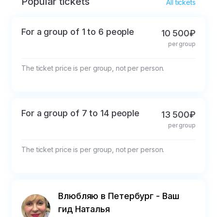
Popular tickets
* The money is not refunded on the day of the 
All tickets
tour, the money is refunded in full upon 
cancellation per day.
For a group of 1 to 6 people
10 500₽
per group
The ticket price is per group, not per person.
For a group of 7 to 14 people
13 500₽
per group
The ticket price is per group, not per person.
Влюбляю в Петербург - Ваш
гид Наталья