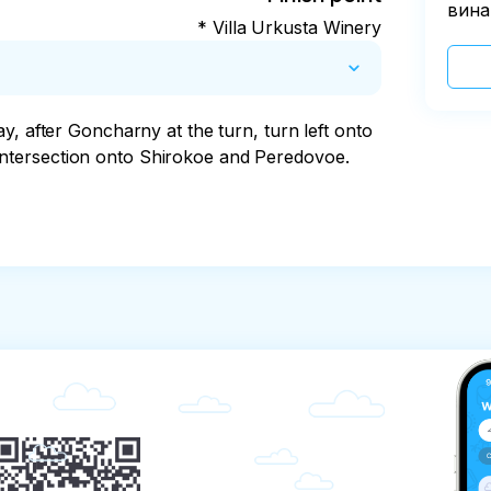
вина
* Villa Urkusta Winery
y, after Goncharny at the turn, turn left onto 
st intersection onto Shirokoe and Peredovoe. 