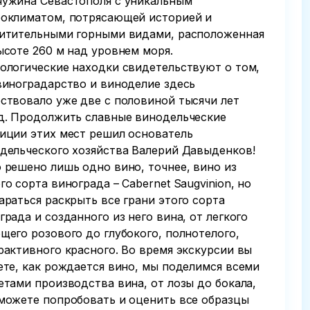
ужина Севастополя с уникальным
оклиматом, потрясающей историей и
итительными горными видами, расположенная
ысоте 260 м над уровнем моря.
ологические находки свидетельствуют о том,
виноградарство и виноделие здесь
ствовало уже две с половиной тысячи лет
д. Продолжить славные винодельческие
иции этих мест решил основатель
дельческого хозяйства Валерий Давыденков!
 решено лишь одно вино, точнее, вино из
го сорта винограда – Cabernet Saugvinion, но
араться раскрыть все грани этого сорта
града и созданного из него вина, от легкого
щего розового до глубокого, полнотелого,
рактивного красного. Во время экскурсии вы
ете, как рождается вино, мы поделимся всеми
етами производства вина, от лозы до бокала,
можете попробовать и оценить все образцы