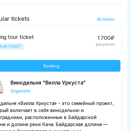
lar tickets
All tickets
ing tour ticket
1 700₽
per person
LAR TICKET
Booking
Винодельня "Вилла Уркуста"
Organizer
дельня «Вилла Уркуста» - это семейный проект,
рый включает в себя винодельню и
градники, расположенные в Байдарской
не и долине реки Кача. Байдарская долина —