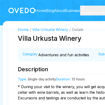
Home
Blog
About
Business
Supplier's off
Home
Villa Urkusta Winery
Details
Villa Urkusta Winery
Category
:
Sub
Adventures and fun activities
Description
Type
:
Single-day activity
Duration
:
1.5 hours
* During your visit to the winery, you will get ac
cellar with wine barrels, as well as learn the his
Excursions and tastings are conducted by the aut