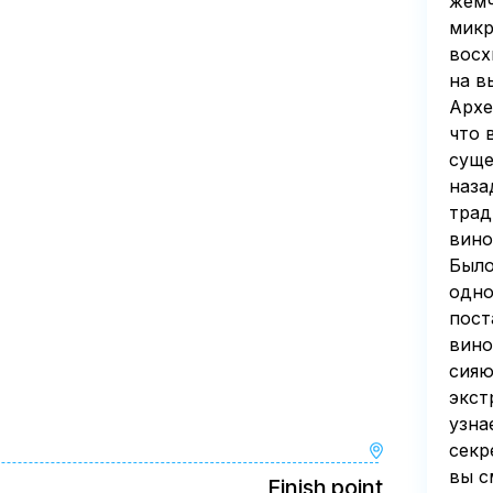
жемч
микр
восх
на в
Архе
что 
суще
наза
трад
вино
Было
одно
пост
вино
сияю
экст
узна
секр
вы с
Finish point