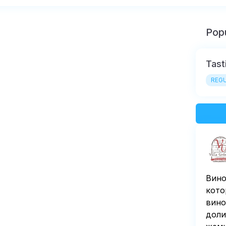
Popu
Tast
REGU
Вино
кото
вино
доли