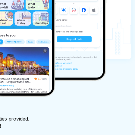
ties provided.
!