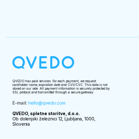
QVEDO has paid services. For each payment, we request:
cardholder name, expiration date and CVV/CVC. This data is not
stored on our side. All payment information is securely protected by
SSL protocol and transmitted through a secure gateway.
E-mail
:
hello@qvedo.com
QVEDO, spletne storitve, d.o.o.
Ob dolenjski železnici 12, Ljubljana, 1000,
Slovenia