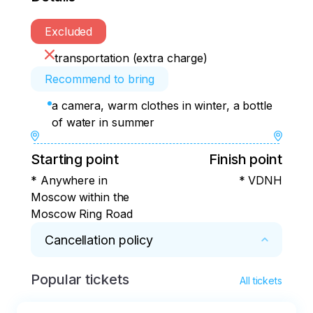
Excluded
transportation (extra charge)
Recommend to bring
a camera, warm clothes in winter, a bottle
of water in summer
Starting point
Finish point
* Anywhere in
* VDNH
Moscow within the
Moscow Ring Road
Cancellation policy
Popular tickets
* 100% refund in 5 days, 50% in 3 days, 1-2 
All tickets
days the cost is not refundable