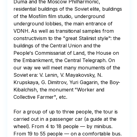
Duma and the Moscow Philharmonic, 
residential buildings of the Soviet elite, buildings 
of the Mosfilm film studio, underground 
underground lobbies, the main entrance of 
VDNH. As well as transitional samples from 
constructivism to the "great Stalinist style": the 
buildings of the Central Union and the 
People's Commissariat of Land, the House on 
the Embankment, the Central Telegraph. On 
our way we will meet many monuments of the 
Soviet era: V. Lenin, V. Mayakovsky, N. 
Krupskaya, G. Dimitrov, Yuri Gagarin, the Boy-
Kibalchish, the monument "Worker and 
Collective Farmer", etc.

For a group of up to three people, the tour is 
carried out in a passenger car (a guide at the 
wheel). From 4 to 18 people — by minibus. 
From 19 to 55 people — on a comfortable bus.