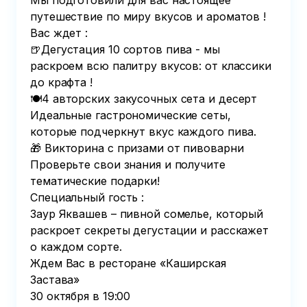
Мы подготовили для вас настоящее 
путешествие по миру вкусов и ароматов !

Вас ждет : 

🍺Дегустация 10 сортов пива - мы 
раскроем всю палитру вкусов: от классики 
до крафта ! 

🍽️4 авторских закусочных сета и десерт 

Идеальные гастрономические сеты, 
которые подчеркнут вкус каждого пива.

🎁 Викторина с призами от пивоварни  

Проверьте свои знания и получите 
тематические подарки! 

Специальный гость :

Заур Яквашев – пивной сомелье, который 
раскроет секреты дегустации и расскажет 
о каждом сорте.

Ждем Вас в ресторане «Каширская 
Застава» 

30 октября в 19:00
