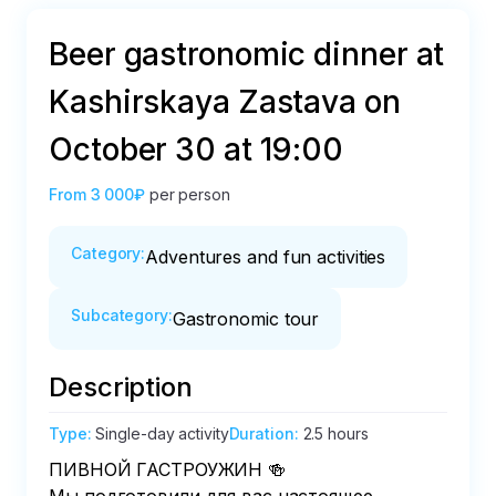
Beer gastronomic dinner at
Kashirskaya Zastava on
October 30 at 19:00
From
3 000₽
per person
Category
:
Adventures and fun activities
Subcategory
:
Gastronomic tour
Description
Type
:
Single-day activity
Duration
:
2.5 hours
ПИВНОЙ ГАСТРОУЖИН 🍻
