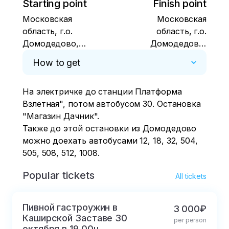
Starting point
Finish point
Московская
Московская
область, г.о.
область, г.о.
Домодедово,
Домодедово,
микрорайон
микрорайон
How to get
Западный, владение
Западный, владение
Дачник, с2
Дачник, с2
На электричке до станции Платформа 
Взлетная", потом автобусом 30. Остановка 
"Магазин Дачник".

Также до этой остановки из Домодедово 
можно доехать автобусами 12, 18, 32, 504, 
505, 508, 512, 1008.
Popular tickets
All tickets
Пивной гастроужин в
3 000₽
Каширской Заставе 30
per person
октября в 19.00ч