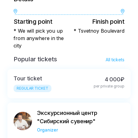
Starting point
Finish point
* We will pick you up
* Tsvetnoy Boulevard
from anywhere in the
city
Popular tickets
All tickets
Tour ticket
4 000₽
per private group
REGULAR TICKET
Экскурсионный центр
"Сибирский сувенир"
Organizer