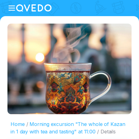
Home
Morning excursion "The whole of Kazan
in 1 day with tea and tasting" at 11:00
Details