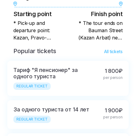
Starting point
Finish point
* Pick-up and
* The tour ends on
departure point:
Bauman Street
Kazan, Pravo-
(Kazan Arbat) near
Bulachnaya str. 43/1
the Clock at 4:30 p.m.
Popular tickets
All tickets
Central hall of the
Azimut Hotel (former
Ibis Hotel), 1st floor.
Тариф "Я пенсионер" за
1 800₽
одного туриста
per person
REGULAR TICKET
За одного туриста от 14 лет
1 900₽
per person
REGULAR TICKET