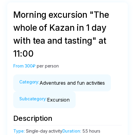
Morning excursion "The
whole of Kazan in 1 day
with tea and tasting" at
11:00
From
300₽
per person
Category
:
Adventures and fun activities
Subcategory
:
Excursion
Description
Type
:
Single-day activity
Duration
:
5.5 hours