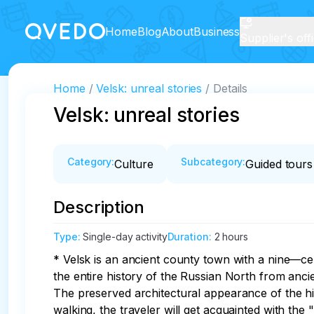
Home
Blog
About
Business
Supplier's off
Home
Velsk: unreal stories
Details
Velsk: unreal stories
Category
:
Subcategory
:
Culture
Guided tours
Description
Type
:
Single-day activity
Duration
:
2 hours
* Velsk is an ancient county town with a nine—cent
the entire history of the Russian North from ancien
The preserved architectural appearance of the hist
walking, the traveler will get acquainted with the 