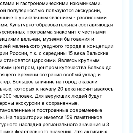
слами и гастрономическими изюминками.
ой популярностью пользуются экскурсии,
анные с уникальным явлением - расписными
ми. Культурно-образовательная составляющая
урсионных программа знакомит с частными
екциями вельчан, музеями бытования и
рией маленького уездного города в концепции
рии России, т.к. с середины 15 века Вельские
и становятся царскими. Являясь крупным
овым центром, центром купечества Вельск до
оящего времени сохранил особый уклад и
ктер. Большое влияние на город оказали
ьные, которых к началу 20 века насчитывалось
е 300 человек. Для верующих людей будут
ерсны экскурсии в сохраненные,
тановленные и построенные современные
ы. На территории имеется 159 памятников
турного наследия регионального значения и 3
тника федерального значения. Для активных