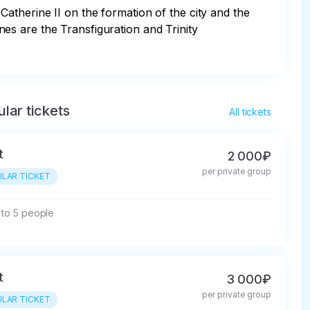
atherine II on the formation of the city and the 
ines are the Transfiguration and Trinity 
lar tickets
All tickets
t
2 000₽
per private group
LAR TICKET
 to 5 people
t
3 000₽
per private group
LAR TICKET