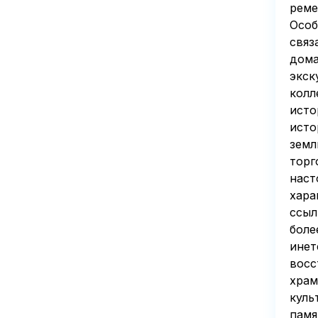
реме
Особ
связ
дома
экск
колл
исто
исто
земл
торг
наст
хара
ссыл
боле
инет
восс
храм
куль
памя