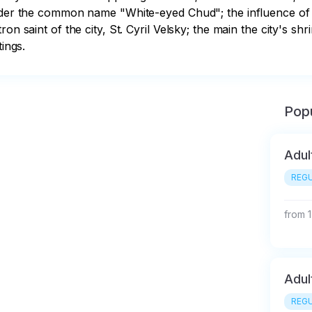
under the common name "White-eyed Chud"; the influence of C
on saint of the city, St. Cyril Velsky; the main the city's shr
tings.
Popu
Adul
REGU
from 1
Adul
REGU