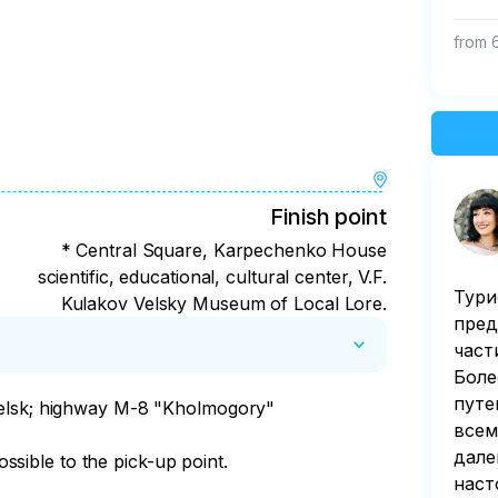
from 
Finish point
* Central Square, Karpechenko House
scientific, educational, cultural center, V.F.
Тури
Kulakov Velsky Museum of Local Lore.
пред
част
Боле
путе
Velsk; highway M-8 "Kholmogory"

всем
дале
possible to the pick-up point.
наст