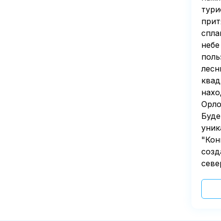
тури
прит
спла
небе
поль
лесн
квад
нахо
Орло
Буде
уник
"Кон
созд
севе