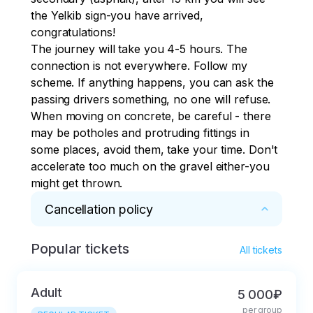
the Yelkib sign-you have arrived, 
congratulations!

The journey will take you 4-5 hours. The 
connection is not everywhere. Follow my 
scheme. If anything happens, you can ask the 
passing drivers something, no one will refuse. 
When moving on concrete, be careful - there 
may be potholes and protruding fittings in 
some places, avoid them, take your time. Don't 
accelerate too much on the gravel either-you 
might get thrown.
Cancellation policy
Popular tickets
* 50% refund for 3 days cancellation, 10% 
All tickets
refund on the day of the event
Adult
5 000₽
per group