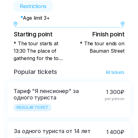
Restrictions
Age limit 3+
Starting point
Finish point
* The tour starts at
* The tour ends on
13:30 The place of
Bauman Street
gathering for the tour:
near the central
Popular tickets
All tickets
entrance to the
Kremlin at the
monument to Musa
Тариф "Я пенсионер" за
1 300₽
Jalil (the main
одного туриста
per person
entrance through the
REGULAR TICKET
Spasskaya Tower)
За одного туриста от 14 лет
1 400₽