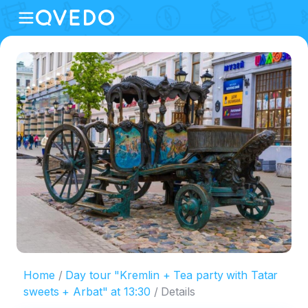
Home
Day tour "Kremlin + Tea party with Tatar
sweets + Arbat" at 13:30
Details