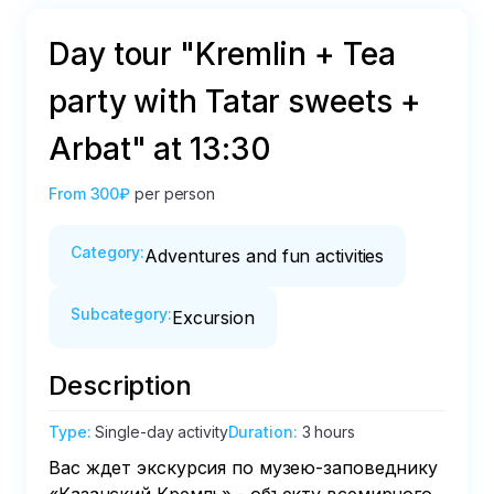
Day tour "Kremlin + Tea
party with Tatar sweets +
Arbat" at 13:30
From
300₽
per person
Category
:
Adventures and fun activities
Subcategory
:
Excursion
Description
Type
:
Single-day activity
Duration
:
3 hours
Вас ждет экскурсия по музею-заповеднику 