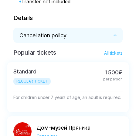
Transfer not included
Details
Cancellation policy
Popular tickets
* If the booking is cancelled less than a day in 
All tickets
advance, 50% of the ticket price will not be 
refunded.
Standard
1 500₽
per person
REGULAR TICKET
For children under 7 years of age, an adult is required.
Дом-музей Пряника