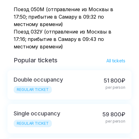
города (будем
Поезд 050М (отправление из Москвы в 
ждать с табличкой
17:50; прибытие в Самару в 09:32 по 
«От Самары до
местному времени)

Казани»)
Поезд 032У (отправление из Москвы в 
17:16; прибытие в Самару в 09:43 по 
местному времени)
Popular tickets
All tickets
Double occupancy
51 800₽
per person
REGULAR TICKET
Single occupancy
59 800₽
per person
REGULAR TICKET