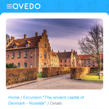
Home
Excursion "The ancient capital of
Denmark - Roskilde"
Details