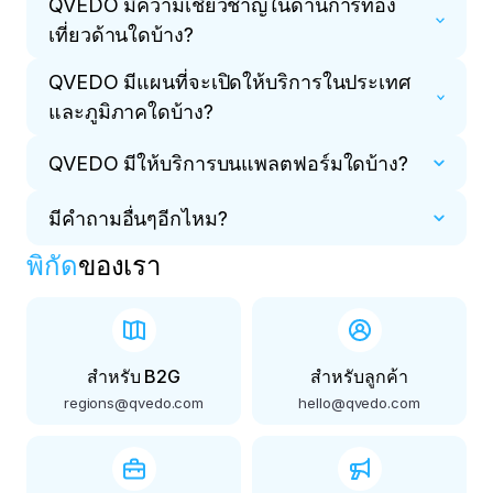
QVEDO มีความเชี่ยวชาญในด้านการท่อง
เที่ยวด้านใดบ้าง?
QVEDO มีแผนที่จะเปิดให้บริการในประเทศ
ปัจจุบัน QVEDO มีความเชี่ยวชาญด้านการจอง
และภูมิภาคใดบ้าง?
โรงแรมและที่พัก ทัวร์ทัศนศึกษาและการท่องเที่ยว
เชิงรุก ทัวร์แบบแพ็คเกจ เรือสำราญ และธุรกิจร้าน
QVEDO มีให้บริการบนแพลตฟอร์มใดบ้าง?
เราเริ่มต้นจากสหพันธรัฐรัสเซียและดำเนินการพัฒนา
อาหาร
ต่อไปในภูมิภาคต่างๆ เช่น เอเชีย ยุโรป ละตินอเมริกา
มีคำถามอื่นๆอีกไหม?
และแอฟริกา
QVEDO คือซูเปอร์แอปด้านการเดินทางที่สามารถพบ
ได้ใน RuStore, Google Play, App Store,
พิกัด
ของเรา
HUAWEI, AppGallery และยังมีเวอร์ชันเว็บของ
เขียนถึง
support@qvedo.com
เว็บไซต์อีกด้วย
สำหรับ B2G
สำหรับลูกค้า
regions@qvedo.com
hello@qvedo.com