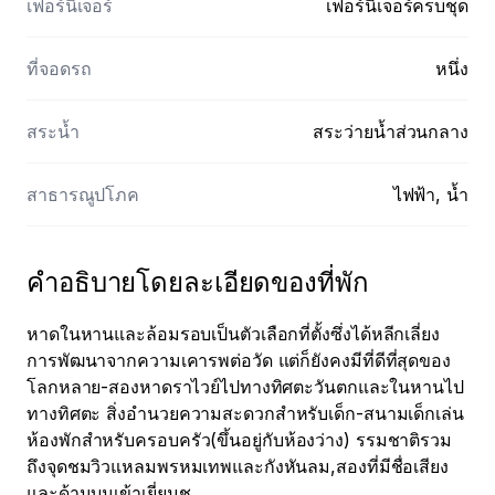
เฟอร์นิเจอร์
เฟอร์นิเจอร์ครบชุด
ที่จอดรถ
หนึ่ง
สระน้ำ
สระว่ายน้ำส่วนกลาง
สาธารณูปโภค
ไฟฟ้า, น้ำ
คําอธิบายโดยละเอียดของที่พัก
หาดในหานและล้อมรอบเป็นตัวเลือกที่ตั้งซึ่งได้หลีกเลี่ยง
การพัฒนาจากความเคารพต่อวัด แต่ก็ยังคงมีที่ดีที่สุดของ
โลกหลาย-สองหาดราไวย์ไปทางทิศตะวันตกและในหานไป
ทางทิศตะ สิ่งอำนวยความสะดวกสำหรับเด็ก-สนามเด็กเล่น
ห้องพักสำหรับครอบครัว(ขึ้นอยู่กับห้องว่าง) รรมชาติรวม
ถึงจุดชมวิวแหลมพรหมเทพและกังหันลม,สองที่มีชื่อเสียง
และด้านบนเข้าเยี่ยมช
