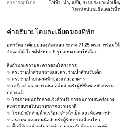
สาธารณูปโภค
ไฟฟ้า, น้ำ, แก๊ส, ระบบระบายน้ำเสีย,
โทรทัศน์และอินเตอร์เน็ต
คําอธิบายโดยละเอียดของที่พัก
อพาร์ตเมนต์แบบสองห้องนอน ขนาด 71.25 ตร.ม. พร้อมให้
จับจองได้ โดยมีทั้งหมด 6 รูปแบบแปลนให้เลือก

สิ่งอำนวยความสะดวกของโครงการ:

✨ สระว่ายน้ำส่วนกลางและสระว่ายน้ำสำหรับเด็ก

✨ สระว่ายน้ำบนดาดฟ้าของแต่ละอาคาร

✨ เครื่องจำลองการเล่นกอล์ฟสำหรับผู้ที่ชื่นชอบกิจกรรม
กลางแจ้ง

✨ โรงภาพยนตร์กลางแจ้งสำหรับการชมภาพยนตร์อย่าง
สะดวกสบายในบรรยากาศธรรมชาติ

✨ โซนบำบัดด้วยน้ำแร่ร้อน อ่างน้ำเย็น และห้องซาวน่า

✨ สนามพาเดลเทนนิสสำหรับผู้รักการเคลื่อนไหว

✨ พื้นที่พิเศษสำหรับการทำงานและบันทึกพอดแคสต์
