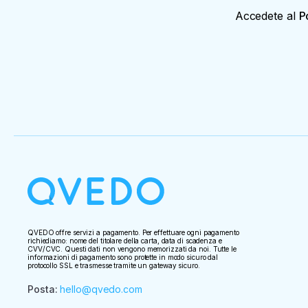
Accedete al
P
QVEDO offre servizi a pagamento. Per effettuare ogni pagamento
richiediamo: nome del titolare della carta, data di scadenza e
CVV/CVC. Questi dati non vengono memorizzati da noi. Tutte le
informazioni di pagamento sono protette in modo sicuro dal
protocollo SSL e trasmesse tramite un gateway sicuro.
Posta
:
hello@qvedo.com