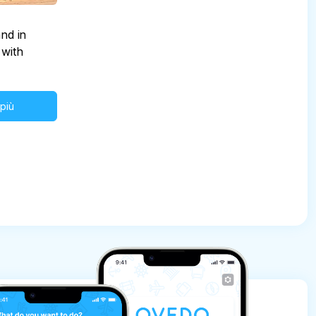
nd in
 with
 più